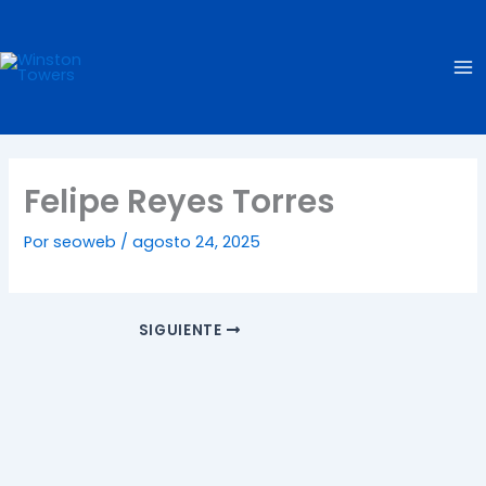
Ir
Ma
al
Me
contenido
Felipe Reyes Torres
Por
seoweb
/
agosto 24, 2025
SIGUIENTE